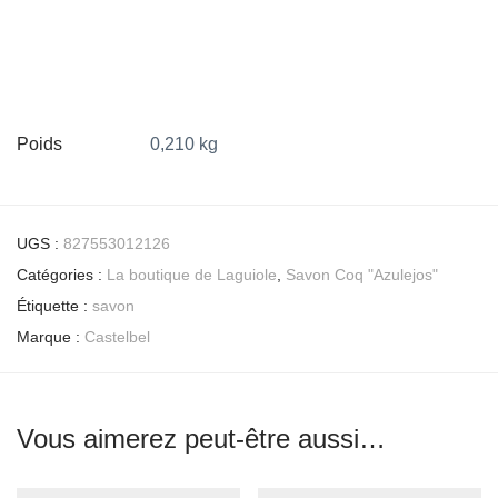
Poids
0,210 kg
UGS :
827553012126
Catégories :
La boutique de Laguiole
,
Savon Coq "Azulejos"
Étiquette :
savon
Marque :
Castelbel
Vous aimerez peut-être aussi…