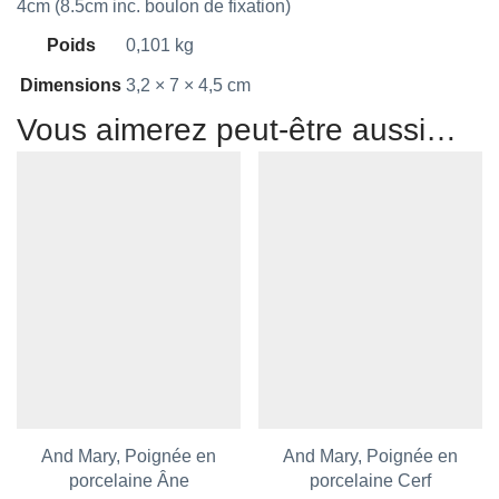
4cm (8.5cm inc. boulon de fixation)
Poids
0,101 kg
Dimensions
3,2 × 7 × 4,5 cm
Vous aimerez peut-être aussi…
And Mary, Poignée en
And Mary, Poignée en
Ajouter aux favoris
porcelaine Âne
Ajouter aux favoris
porcelaine Cerf