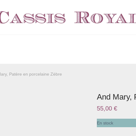
ary, Patère en porcelaine Zèbre
And Mary, 
55,00
€
En stock