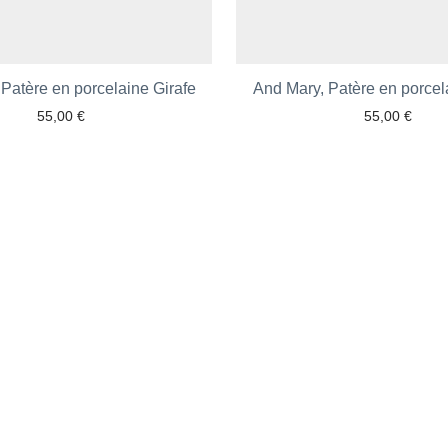
Patère en porcelaine Girafe
Ajouter aux favoris
And Mary, Patère en porcel
Ajouter aux favoris
55,00
€
55,00
€