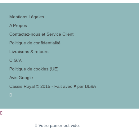
Mentions Légales
A Propos
Contactez-nous et Service Client
Politique de confidentialité
Livraisons & retours
C.G.V.
Politique de cookies (UE)
Avis Google
Cassis Royal © 2015 - Fait avec ♥ par BL&A
Votre panier est vide.