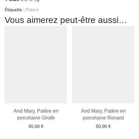
Étiquette :
Patère
Vous aimerez peut-être aussi…
And Mary, Patère en
And Mary, Patère en
porcelaine Girafe
Ajouter aux favoris
porcelaine Renard
Ajouter aux favoris
55,00
€
50,00
€