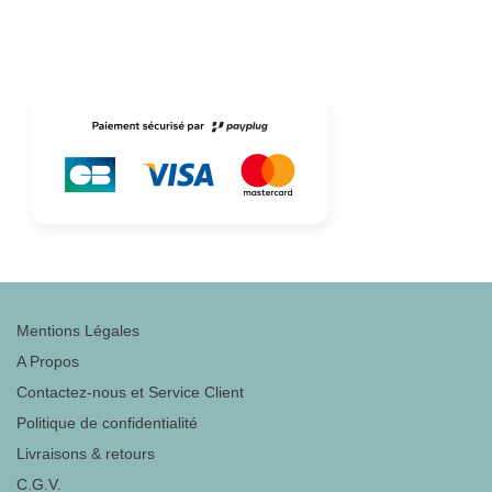
Mentions Légales
A Propos
Contactez-nous et Service Client
Politique de confidentialité
Livraisons & retours
C.G.V.