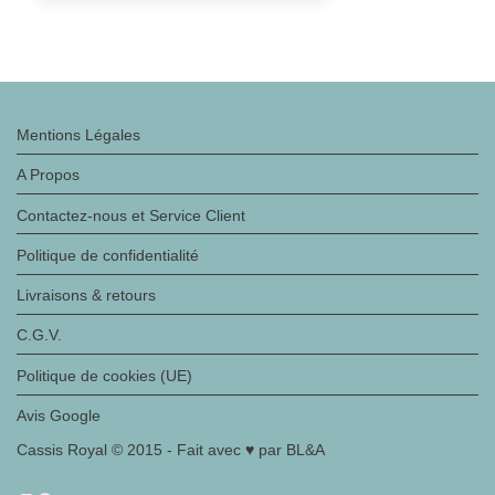
Mentions Légales
A Propos
Contactez-nous et Service Client
Politique de confidentialité
Livraisons & retours
C.G.V.
Politique de cookies (UE)
Avis Google
Cassis Royal © 2015 - Fait avec ♥ par BL&A