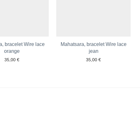
, bracelet Wire lace
Mahatsara, bracelet Wire lace
orange
jean
35,00
€
35,00
€
Ajouter aux favoris
Ajouter aux favoris