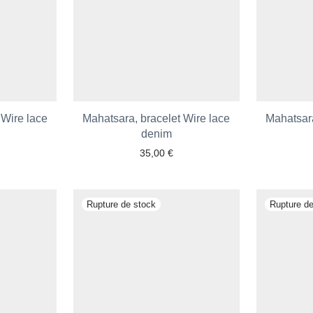
 Wire lace
Mahatsara, bracelet Wire lace
Mahatsara
denim
35,00
€
 aux favoris
Ajouter aux favoris