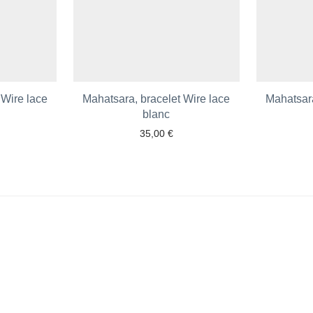
 Wire lace
Mahatsara, bracelet Wire lace
Mahatsara
blanc
35,00
€
 aux favoris
Ajouter aux favoris