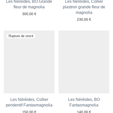
Les Néréides, BO Grande
Les Néréides, Collier
fleur de magnolia
plastron grande fleur de
magnolia
300,00
€
230,00
€
Ajouter aux favoris
Ajouter aux favoris
Les Néréides, Collier
Les Néréides, BO
pendentif Fantasmagnolia
Fantasmagnolia
150,00
€
140,00
€