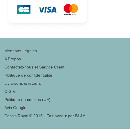
Mentions Légales
A Propos
Contactez-nous et Service Client
Politique de confidentialité
Livraisons & retours
C.G.V.
Politique de cookies (UE)
Avis Google
Cassis Royal © 2015 - Fait avec ♥ par BL&A