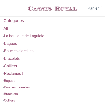
0
Panier
Catégories
All
La boutique de Laguiole
⁄
Bagues
⁄
Boucles d'oreilles
⁄
Bracelets
⁄
Colliers
⁄
Réclames !
⁄
⁄
Bagues
⁄
Boucles d'oreilles
⁄
Bracelets
⁄
Colliers