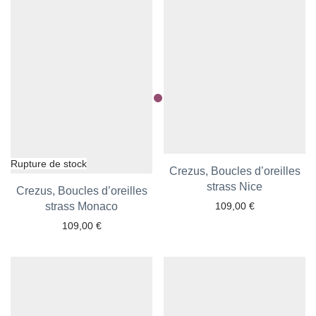
Crezus, Boucles d’oreilles
Ajouter aux favoris
strass Nice
Crezus, Boucles d’oreilles
Ajouter aux favoris
strass Monaco
109,00
€
109,00
€