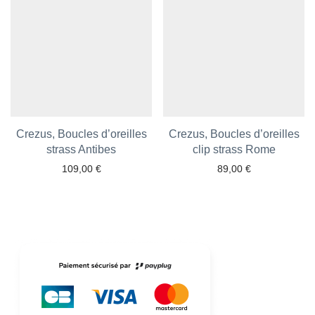
Crezus, Boucles d’oreilles
Crezus, Boucles d’oreilles
Ajouter aux favoris
strass Antibes
clip strass Rome
Ajouter aux favoris
109,00
€
89,00
€