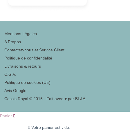
Mentions Légales
A Propos
Contactez-nous et Service Client
Politique de confidentialité
Livraisons & retours
C.G.V.
Politique de cookies (UE)
Avis Google
Cassis Royal © 2015 - Fait avec ♥ par BL&A
Panier
Votre panier est vide.