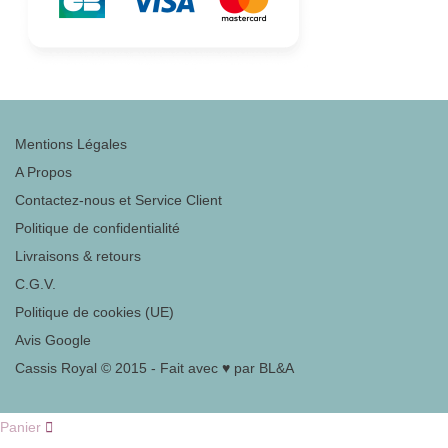
Mentions Légales
A Propos
Contactez-nous et Service Client
Politique de confidentialité
Livraisons & retours
C.G.V.
Politique de cookies (UE)
Avis Google
Cassis Royal © 2015 - Fait avec ♥ par BL&A
Panier