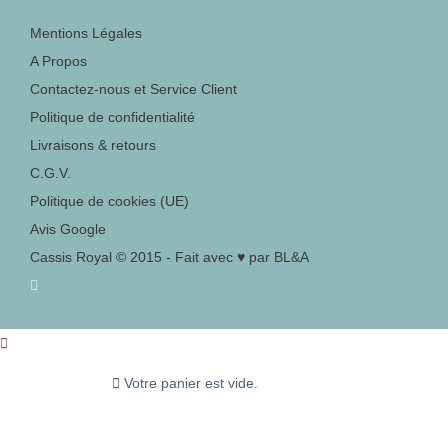
Mentions Légales
A Propos
Contactez-nous et Service Client
Politique de confidentialité
Livraisons & retours
C.G.V.
Politique de cookies (UE)
Avis Google
Cassis Royal © 2015 - Fait avec ♥ par BL&A
Votre panier est vide.