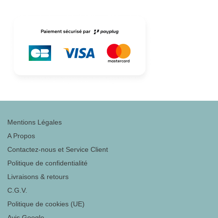
Mentions Légales
A Propos
Contactez-nous et Service Client
Politique de confidentialité
Livraisons & retours
C.G.V.
Politique de cookies (UE)
Avis Google