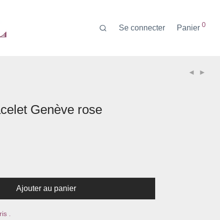
0
Se connecter
Panier
acelet Genève rose
Ajouter au panier
is .