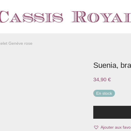
celet Genève rose
Suenia, br
34,90
€
En stock
Ajouter aux favor