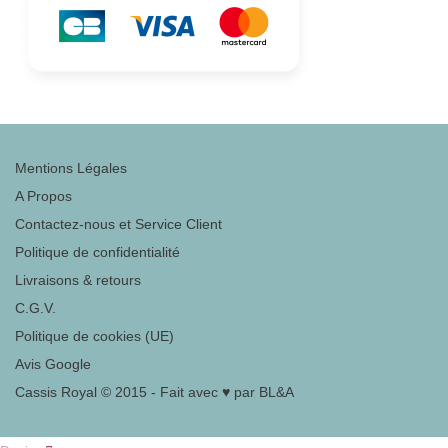
Mentions Légales
A Propos
Contactez-nous et Service Client
Politique de confidentialité
Livraisons & retours
C.G.V.
Politique de cookies (UE)
Avis Google
Cassis Royal © 2015 - Fait avec ♥ par BL&A