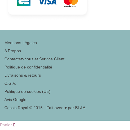
Mentions Légales
A Propos
Contactez-nous et Service Client
Politique de confidentialité
Livraisons & retours
C.G.V.
Politique de cookies (UE)
Avis Google
Cassis Royal © 2015 - Fait avec ♥ par BL&A
Panier