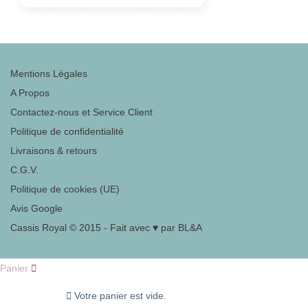
Mentions Légales
A Propos
Contactez-nous et Service Client
Politique de confidentialité
Livraisons & retours
C.G.V.
Politique de cookies (UE)
Avis Google
Cassis Royal © 2015 - Fait avec ♥ par BL&A
Panier
Votre panier est vide.