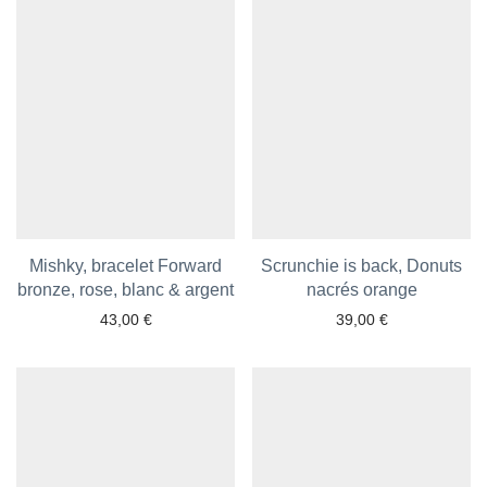
Mishky, bracelet Forward
Scrunchie is back, Donuts
bronze, rose, blanc & argent
Ajouter aux favoris
Ajouter aux favoris
nacrés orange
43,00
€
39,00
€