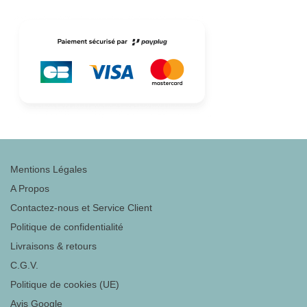
Mentions Légales
A Propos
Contactez-nous et Service Client
Politique de confidentialité
Livraisons & retours
C.G.V.
Politique de cookies (UE)
Avis Google