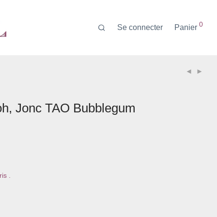
0
Se connecter
Panier
Koh, Jonc TAO Bubblegum
is .