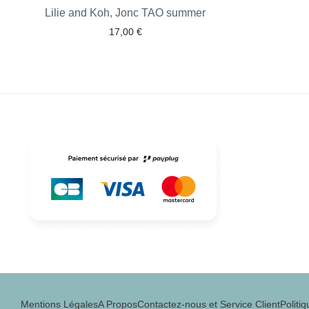
Lilie and Koh, Jonc TAO summer
17,00
€
Ajouter aux favoris
Mentions Légales
A Propos
Contactez-nous et Service Client
Politiq