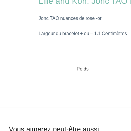
Lilie and Koh, Jonc TA
Jonc TAO nuances de rose -or
Largeur du bracelet + ou – 1.1 Centimètres
Poids
Vous aimerez peut-être aussi…