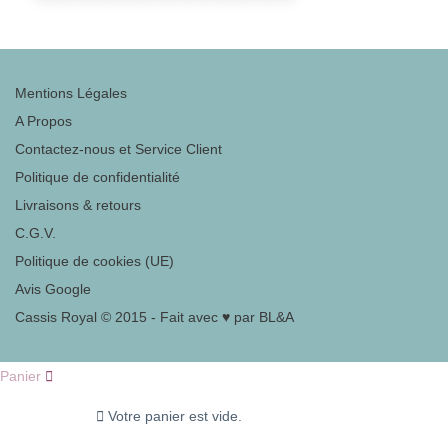
Mentions Légales
A Propos
Contactez-nous et Service Client
Politique de confidentialité
Livraisons & retours
C.G.V.
Politique de cookies (UE)
Avis Google
Cassis Royal © 2015 - Fait avec ♥ par BL&A
Panier
Votre panier est vide.