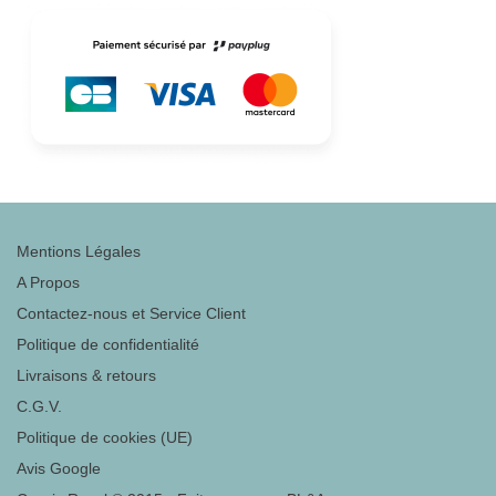
Mentions Légales
A Propos
Contactez-nous et Service Client
Politique de confidentialité
Livraisons & retours
C.G.V.
Politique de cookies (UE)
Avis Google