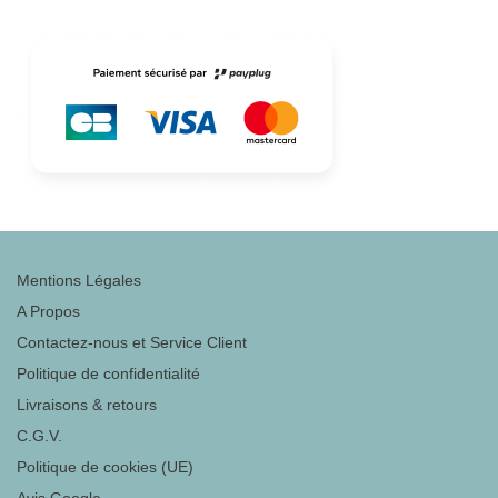
Mentions Légales
A Propos
Contactez-nous et Service Client
Politique de confidentialité
Livraisons & retours
C.G.V.
Politique de cookies (UE)