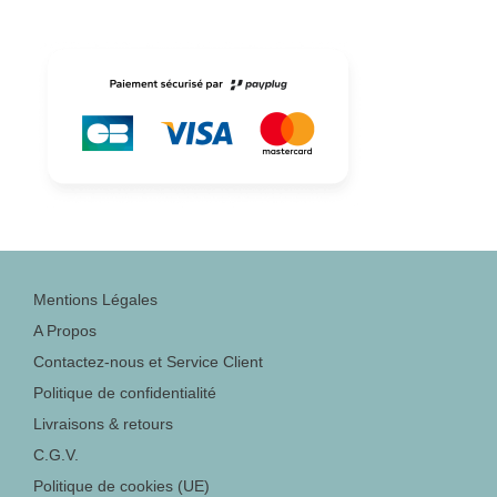
Mentions Légales
A Propos
Contactez-nous et Service Client
Politique de confidentialité
Livraisons & retours
C.G.V.
Politique de cookies (UE)