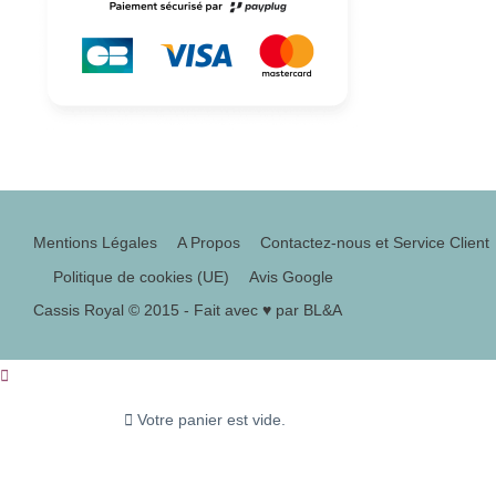
Mentions Légales
A Propos
Contactez-nous et Service Client
Politique de cookies (UE)
Avis Google
Cassis Royal © 2015 - Fait avec ♥ par BL&A
Votre panier est vide.