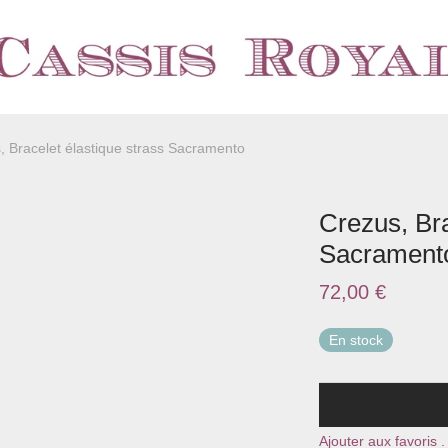
, Bracelet élastique strass Sacramento
Crezus, Bra
Sacrament
72,00
€
En stock
Ajouter aux favoris .