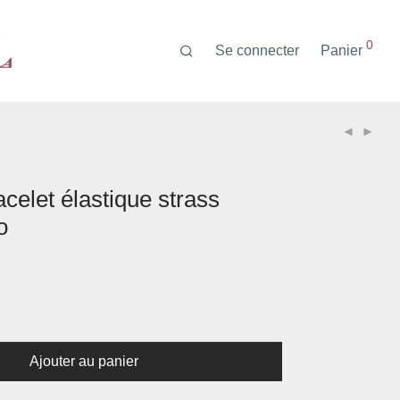
0
Se connecter
Panier
celet élastique strass
o
Ajouter au panier