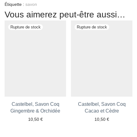
Étiquette :
savon
Vous aimerez peut-être aussi…
Castelbel, Savon Coq
Castelbel, Savon Coq
Gingembre & Orchidée
Ajouter aux favoris
Ajouter aux favoris
Cacao et Cèdre
10,50
€
10,50
€