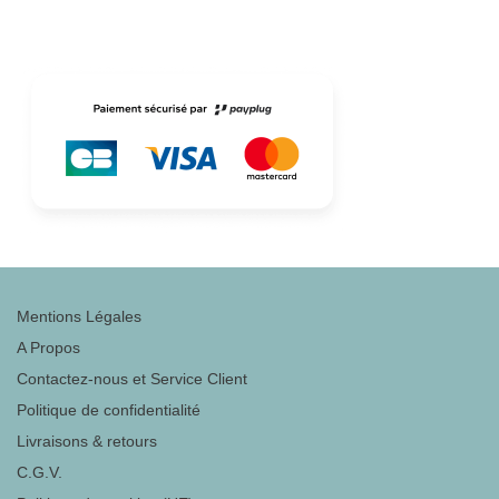
Mentions Légales
A Propos
Contactez-nous et Service Client
Politique de confidentialité
Livraisons & retours
C.G.V.