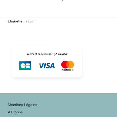
Étiquette :
savon
Mentions Légales
A Propos