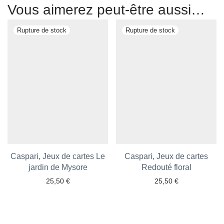
Vous aimerez peut-être aussi…
Caspari, Jeux de cartes Le
Caspari, Jeux de cartes
jardin de Mysore
Ajouter aux favoris
Ajouter aux favoris
Redouté floral
25,50
€
25,50
€