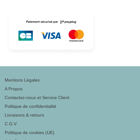
Mentions Légales
A Propos
Contactez-nous et Service Client
Politique de confidentialité
Livraisons & retours
C.G.V.
Politique de cookies (UE)