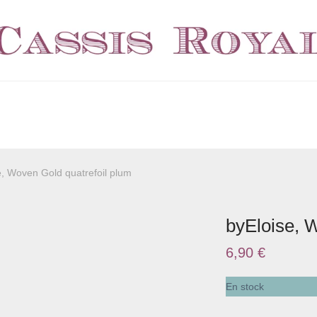
e, Woven Gold quatrefoil plum
byEloise, 
6,90
€
En stock