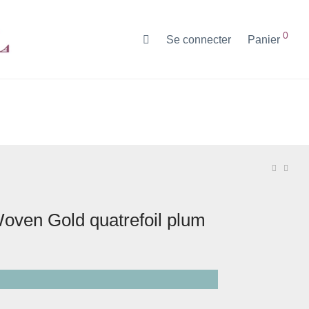
0
Se connecter
Panier
Woven Gold quatrefoil plum