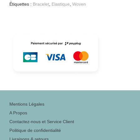
Étiquettes :
Bracelet
,
Elastique
,
Woven
Mentions Légales
A Propos
Contactez-nous et Service Client
Politique de confidentialité
Livraisons & retours