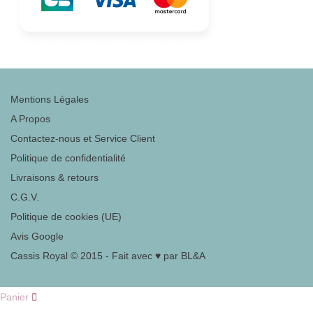
Mentions Légales
A Propos
Contactez-nous et Service Client
Politique de confidentialité
Livraisons & retours
C.G.V.
Politique de cookies (UE)
Avis Google
Cassis Royal © 2015 - Fait avec ♥ par BL&A
Panier