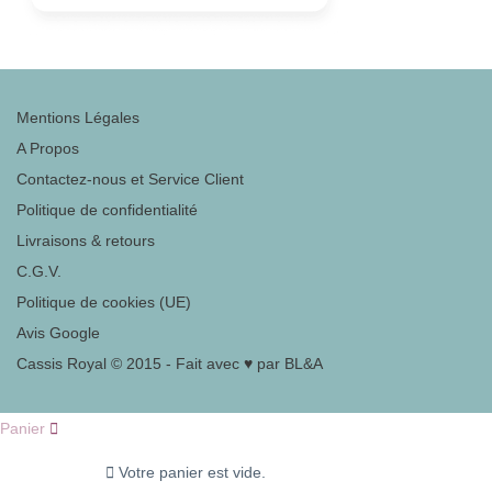
Mentions Légales
A Propos
Contactez-nous et Service Client
Politique de confidentialité
Livraisons & retours
C.G.V.
Politique de cookies (UE)
Avis Google
Cassis Royal © 2015 - Fait avec ♥ par BL&A
Panier
Votre panier est vide.