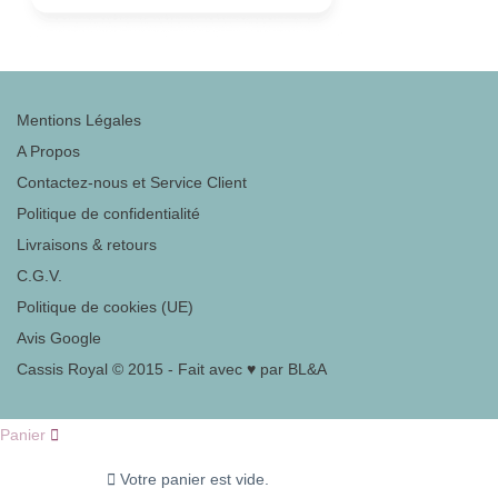
Mentions Légales
A Propos
Contactez-nous et Service Client
Politique de confidentialité
Livraisons & retours
C.G.V.
Politique de cookies (UE)
Avis Google
Cassis Royal © 2015 - Fait avec ♥ par BL&A
Panier
Votre panier est vide.