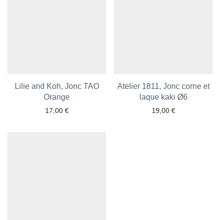
Lilie and Koh, Jonc TAO
Atelier 1811, Jonc corne et
Orange
laque kaki Ø6
17,00
€
19,00
€
Ajouter aux favoris
Ajouter aux favoris