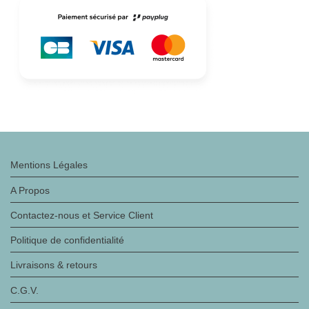
Mentions Légales
A Propos
Contactez-nous et Service Client
Politique de confidentialité
Livraisons & retours
C.G.V.