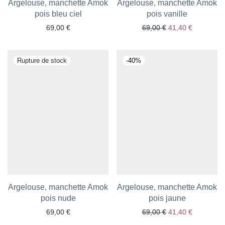
Argelouse, manchette Amok
Argelouse, manchette Amok
pois bleu ciel
pois vanille
Le prix initial était
Le prix act
69,00
€
69,00
€
41,40
€
Ajouter aux favoris
Ajouter aux favoris
-
40
%
Argelouse, manchette Amok
Argelouse, manchette Amok
pois nude
pois jaune
Le prix initial était
Le prix act
69,00
€
69,00
€
41,40
€