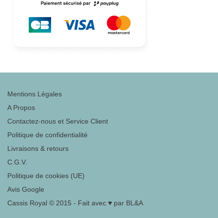
Mentions Légales
A Propos
Contactez-nous et Service Client
Politique de confidentialité
Livraisons & retours
C.G.V.
Politique de cookies (UE)
Avis Google
Cassis Royal © 2015 - Fait avec ♥ par BL&A