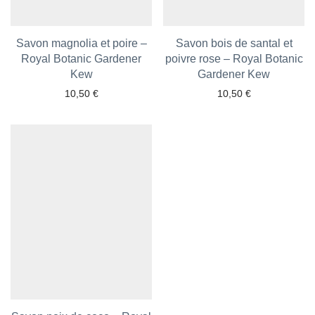
Savon magnolia et poire –
Savon bois de santal et
Royal Botanic Gardener
poivre rose – Royal Botanic
Ajouter aux favoris
Kew
Ajouter aux favoris
Gardener Kew
10,50
€
10,50
€