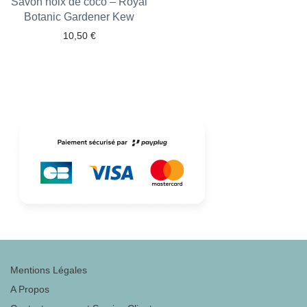
Savon noix de coco – Royal
Botanic Gardener Kew
Ajouter aux favoris
10,50
€
Mentions Légales
A Propos