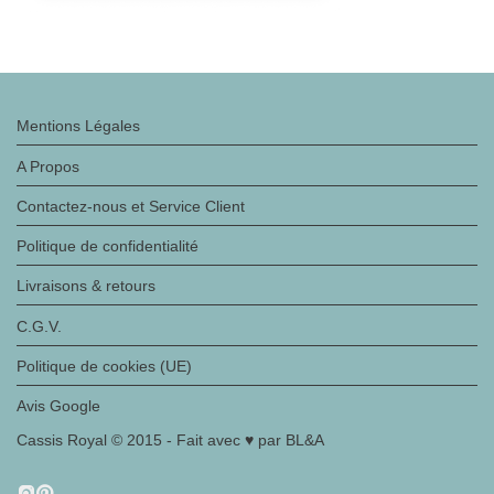
Mentions Légales
A Propos
Contactez-nous et Service Client
Politique de confidentialité
Livraisons & retours
C.G.V.
Politique de cookies (UE)
Avis Google
Cassis Royal © 2015 - Fait avec ♥ par BL&A