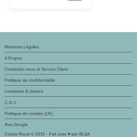
Mentions Légales
A Propos
Contactez-nous et Service Client
Politique de confidentialité
Livraisons & retours
C.G.V.
Politique de cookies (UE)
Avis Google
Cassis Royal © 2015 - Fait avec ♥ par BL&A