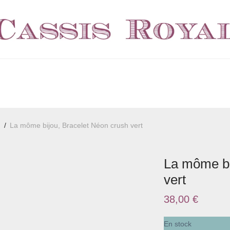
h
/
La môme bijou, Bracelet Néon crush vert
La môme bi
vert
38,00
€
En stock