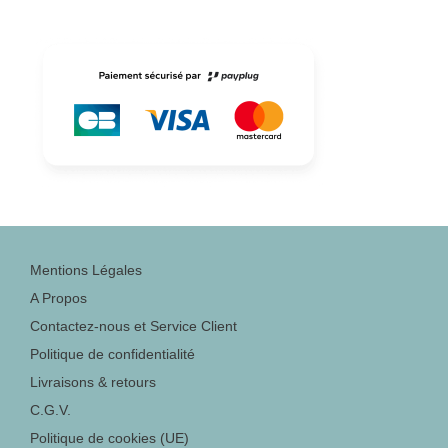
Mentions Légales
A Propos
Contactez-nous et Service Client
Politique de confidentialité
Livraisons & retours
C.G.V.
Politique de cookies (UE)