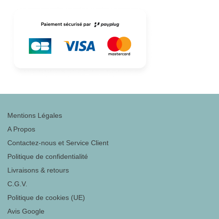
Mentions Légales
A Propos
Contactez-nous et Service Client
Politique de confidentialité
Livraisons & retours
C.G.V.
Politique de cookies (UE)
Avis Google