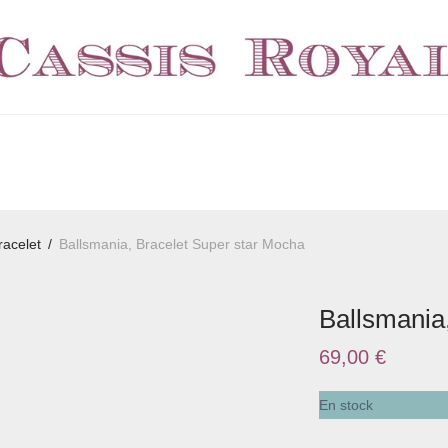
racelet
/
Ballsmania, Bracelet Super star Mocha
Ballsmania
69,00
€
En stock