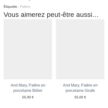
Étiquette :
Patère
Vous aimerez peut-être aussi…
And Mary, Patère en
And Mary, Patère en
porcelaine Bélier
Ajouter aux favoris
porcelaine Girafe
Ajouter aux favoris
55,00
€
55,00
€