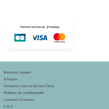
Mentions Légales
A Propos
Contactez-nous et Service Client
Politique de confidentialité
Livraisons & retours
C.G.V.