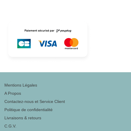
Mentions Légales
A Propos
Contactez-nous et Service Client
Politique de confidentialité
Livraisons & retours
C.G.V.