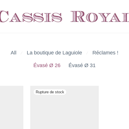
All
La boutique de Laguiole
Réclames !
⁄
⁄
Évasé Ø 26
Évasé Ø 31