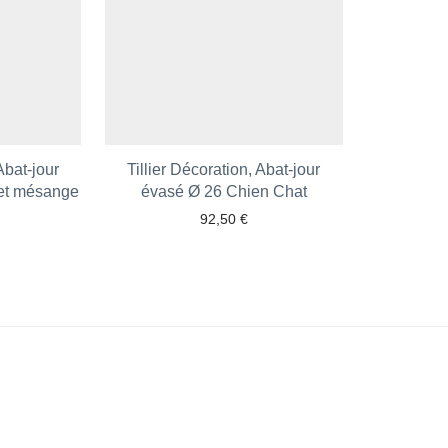
Abat-jour
Tillier Décoration, Abat-jour
 et mésange
évasé Ø 26 Chien Chat
92,50
€
 aux favoris
Ajouter aux favoris